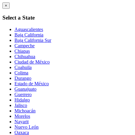
×
Select a State
Aguascalientes
Baja California
Baja California Sur
Campeche
Chiapas
Chihuahua
Ciudad de México
Coahuila
Colima
Durango
Estado de México
Guanajuato
Guerrero
Hidalgo
Jalisco
Michoacán
Morelos
Nayarit
Nuevo León
Oaxaca