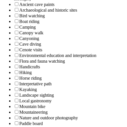
Ancient cave paints
Archaeological and historic sites
Bird watching
Boat riding
Camping
Canopy walk
Canyoning
Cave diving
Cenote visits
Environmental education and interpretation
Flora and fauna watching
Handicrafts
Hiking
Horse riding
Interpretative path
Kayaking
Landscape sighting
Local gastronomy
Mountain bike
Mountaineering
Nature and outdoor photography
Paddle board