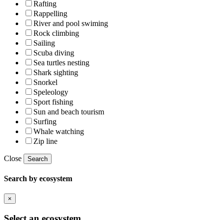
Rafting
Rappelling
River and pool swiming
Rock climbing
Sailing
Scuba diving
Sea turtles nesting
Shark sighting
Snorkel
Speleology
Sport fishing
Sun and beach tourism
Surfing
Whale watching
Zip line
Close
Search
Search by ecosystem
×
Select an ecosystem