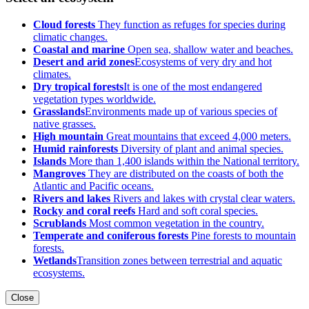
Cloud forests
They function as refuges for species during
climatic changes.
Coastal and marine
Open sea, shallow water and beaches.
Desert and arid zones
Ecosystems of very dry and hot
climates.
Dry tropical forests
It is one of the most endangered
vegetation types worldwide.
Grasslands
Environments made up of various species of
native grasses.
High mountain
Great mountains that exceed 4,000 meters.
Humid rainforests
Diversity of plant and animal species.
Islands
More than 1,400 islands within the National territory.
Mangroves
They are distributed on the coasts of both the
Atlantic and Pacific oceans.
Rivers and lakes
Rivers and lakes with crystal clear waters.
Rocky and coral reefs
Hard and soft coral species.
Scrublands
Most common vegetation in the country.
Temperate and coniferous forests
Pine forests to mountain
forests.
Wetlands
Transition zones between terrestrial and aquatic
ecosystems.
Close