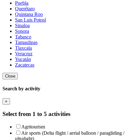
Puebla
Querétaro
Quintana Roo
San Luis Potosí
Sinaloa
Sonora
Tabasco
Tamaulipas
Tlaxcala
Veracruz
Yucatán
Zacatecas
Close
Search by activity
×
Select from 1 to 5 activities
Agritourism
Air sports (Delta flight / aerial balloon / paragliding /
ultralight)