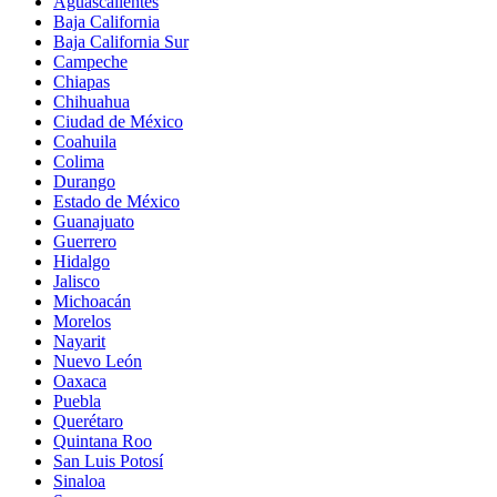
Aguascalientes
Baja California
Baja California Sur
Campeche
Chiapas
Chihuahua
Ciudad de México
Coahuila
Colima
Durango
Estado de México
Guanajuato
Guerrero
Hidalgo
Jalisco
Michoacán
Morelos
Nayarit
Nuevo León
Oaxaca
Puebla
Querétaro
Quintana Roo
San Luis Potosí
Sinaloa