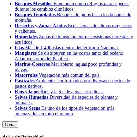
Bosques Mesófilos
Funcionan como refugios para especies
durante los cambios climáticos.
Bosques Templados
Bosques de pinos hasta los bosques de
montaña.
Desiertos y Zonas Áridas
Ecosistemas de climas muy secos
y calientes.
Humedales
Zonas de transición entre ecosistemas terrestres y
acuáticos.
Islas
Más de 1,400 islas dentro del territorio Nacional.
Manglares
Se distribuyen en las costas tanto del océano
Atlántico como del Pacífico.
Marino-Costeros
Mar abierto, aguas poco profundas y
playas.
Matorrales
Vegetación más común del país.
Pastizales
Ambientes conformados por diversas especies de
pastos nativos.
Ríos y lagos
Ríos y lagos de aguas cristalinas.
Selvas Húmedas
Diversidad de especies de plantas y
animales.
Selvas Secas
Es uno de los tipos de vegetación más
amenazados en todo el mundo.
Cerrar
Aviso de Privacidad