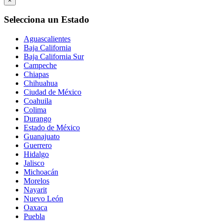
×
Selecciona un Estado
Aguascalientes
Baja California
Baja California Sur
Campeche
Chiapas
Chihuahua
Ciudad de México
Coahuila
Colima
Durango
Estado de México
Guanajuato
Guerrero
Hidalgo
Jalisco
Michoacán
Morelos
Nayarit
Nuevo León
Oaxaca
Puebla