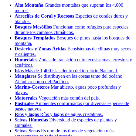
Alta Montaña
Grandes montañas que superan los 4,000
metros.
Arrecifes de Coral y Rocosos
Especies de corales duros y
blandos.
Bosques Mesófilos
Funcionan como refugios para especies
durante los cambios climáticos.
Bosques Templados
Bosques de pinos hasta los bosques de
montaña.
Desiertos y Zonas Áridas
Ecosistemas de climas muy secos
y calientes.
Humedales
Zonas de transición entre ecosistemas terrestres y
acuáticos.
Islas
Más de 1,400 islas dentro del territorio Nacional.
Manglares
Se distribuyen en las costas tanto del océano
Atlántico como del Pacífico.
Marino-Costeros
Mar abierto, aguas poco profundas y
playas.
Matorrales
Vegetación más común del país.
Pastizales
Ambientes conformados por diversas especies de
pastos nativos.
Ríos y lagos
Ríos y lagos de aguas cristalinas.
Selvas Húmedas
Diversidad de especies de plantas y
animales.
Selvas Secas
Es uno de los tipos de vegetación más