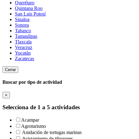
Querétaro
Quintana Roo
San Luis Potosí
Sinaloa
Sonora
Tabasco
Tamaulipas
Tlaxcala
Veracruz
Yucatán
Zacatecas
Cerrar
Buscar por tipo de actividad
×
Selecciona de 1 a 5 actividades
Acampar
Agroturismo
Anidación de tortugas marinas
Avistamiento de tiburones