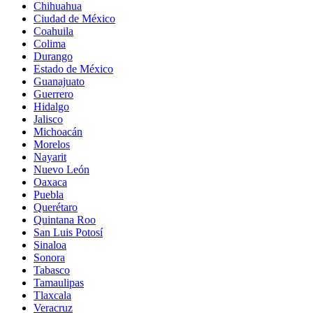
Chihuahua
Ciudad de México
Coahuila
Colima
Durango
Estado de México
Guanajuato
Guerrero
Hidalgo
Jalisco
Michoacán
Morelos
Nayarit
Nuevo León
Oaxaca
Puebla
Querétaro
Quintana Roo
San Luis Potosí
Sinaloa
Sonora
Tabasco
Tamaulipas
Tlaxcala
Veracruz