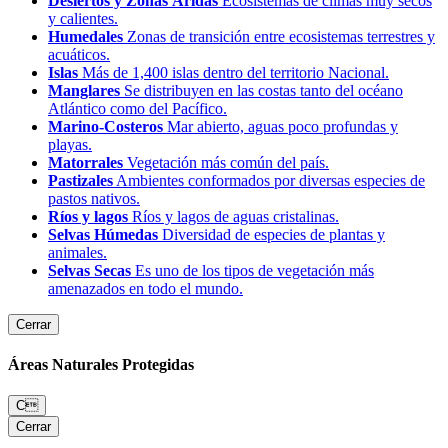
Desiertos y Zonas Áridas
Ecosistemas de climas muy secos
y calientes.
Humedales
Zonas de transición entre ecosistemas terrestres y
acuáticos.
Islas
Más de 1,400 islas dentro del territorio Nacional.
Manglares
Se distribuyen en las costas tanto del océano
Atlántico como del Pacífico.
Marino-Costeros
Mar abierto, aguas poco profundas y
playas.
Matorrales
Vegetación más común del país.
Pastizales
Ambientes conformados por diversas especies de
pastos nativos.
Ríos y lagos
Ríos y lagos de aguas cristalinas.
Selvas Húmedas
Diversidad de especies de plantas y
animales.
Selvas Secas
Es uno de los tipos de vegetación más
amenazados en todo el mundo.
Cerrar
Áreas Naturales Protegidas
C
Cerrar