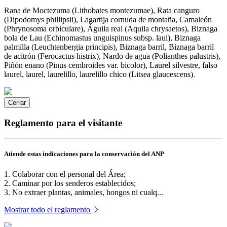
Rana de Moctezuma (Lithobates montezumae), Rata canguro
(Dipodomys phillipsii), Lagartija cornuda de montaña, Camaleón
(Phrynosoma orbiculare), Águila real (Aquila chrysaetos), Biznaga
bola de Lau (Echinomastus unguispinus subsp. laui), Biznaga
palmilla (Leuchtenbergia principis), Biznaga barril, Biznaga barril
de acitrón (Ferocactus histrix), Nardo de agua (Polianthes palustris),
Piñón enano (Pinus cembroides var. bicolor), Laurel silvestre, falso
laurel, laurel, laurelillo, laurelillo chico (Litsea glaucescens).
Cerrar
Reglamento para el visitante
Atiende estas indicaciones para la conservación del ANP
1. Colaborar con el personal del Área;
2. Caminar por los senderos establecidos;
3. No extraer plantas, animales, hongos ni cualq...
Mostrar todo el reglamento