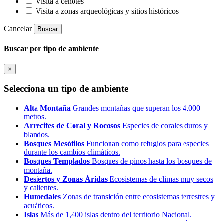
Visita a cenotes
Visita a zonas arqueológicas y sitios históricos
Cancelar
Buscar
Buscar por tipo de ambiente
×
Selecciona un tipo de ambiente
Alta Montaña
Grandes montañas que superan los 4,000
metros.
Arrecifes de Coral y Rocosos
Especies de corales duros y
blandos.
Bosques Mesófilos
Funcionan como refugios para especies
durante los cambios climáticos.
Bosques Templados
Bosques de pinos hasta los bosques de
montaña.
Desiertos y Zonas Áridas
Ecosistemas de climas muy secos
y calientes.
Humedales
Zonas de transición entre ecosistemas terrestres y
acuáticos.
Islas
Más de 1,400 islas dentro del territorio Nacional.