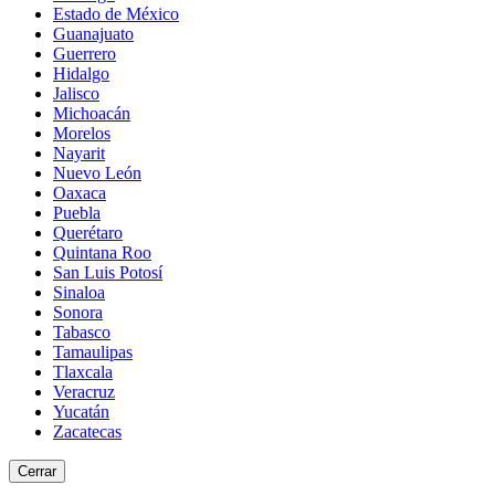
Estado de México
Guanajuato
Guerrero
Hidalgo
Jalisco
Michoacán
Morelos
Nayarit
Nuevo León
Oaxaca
Puebla
Querétaro
Quintana Roo
San Luis Potosí
Sinaloa
Sonora
Tabasco
Tamaulipas
Tlaxcala
Veracruz
Yucatán
Zacatecas
Cerrar