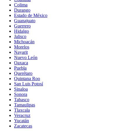
Colima
Durango
Estado de México
Guanajuato
Guerrero
Hidalgo
Jalisco
Michoacán
Morelos
Nayarit
Nuevo León
Oaxaca
Puebla
Querétaro
Quintana Roo
San Luis Potosí
Sinaloa
Sonora
Tabasco
Tamaulipas
Tlaxcala
Veracruz
Yucatán
Zacatecas