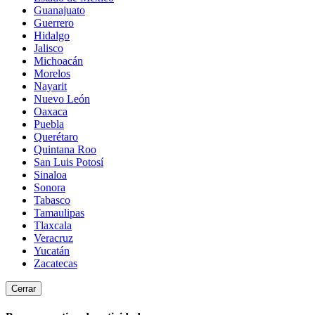
Guanajuato
Guerrero
Hidalgo
Jalisco
Michoacán
Morelos
Nayarit
Nuevo León
Oaxaca
Puebla
Querétaro
Quintana Roo
San Luis Potosí
Sinaloa
Sonora
Tabasco
Tamaulipas
Tlaxcala
Veracruz
Yucatán
Zacatecas
Cerrar