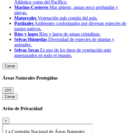
Atlántico como del Pacífico.
Marino-Costeros
Mar abierto, aguas poco profundas y
playas.
Matorrales
Vegetación más común del país.
Pastizales
Ambientes conformados por diversas especies de
pastos nativos.
Ríos y lagos
Ríos y lagos de aguas cristalinas.
Selvas Húmedas
Diversidad de especies de plantas y
animales.
Selvas Secas
Es uno de los tipos de vegetación más
amenazados en todo el mundo.
Cerrar
Áreas Naturales Protegidas
C
Cerrar
Aviso de Privacidad
×