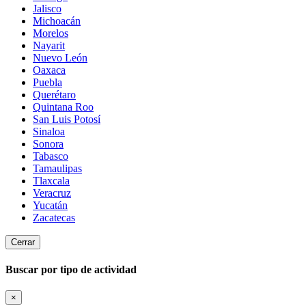
Jalisco
Michoacán
Morelos
Nayarit
Nuevo León
Oaxaca
Puebla
Querétaro
Quintana Roo
San Luis Potosí
Sinaloa
Sonora
Tabasco
Tamaulipas
Tlaxcala
Veracruz
Yucatán
Zacatecas
Cerrar
Buscar por tipo de actividad
×