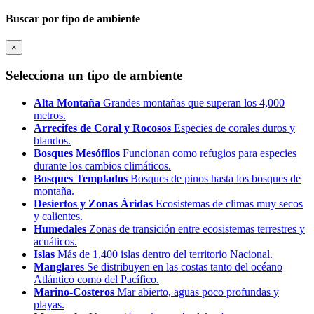
Buscar por tipo de ambiente
×
Selecciona un tipo de ambiente
Alta Montaña
Grandes montañas que superan los 4,000
metros.
Arrecifes de Coral y Rocosos
Especies de corales duros y
blandos.
Bosques Mesófilos
Funcionan como refugios para especies
durante los cambios climáticos.
Bosques Templados
Bosques de pinos hasta los bosques de
montaña.
Desiertos y Zonas Áridas
Ecosistemas de climas muy secos
y calientes.
Humedales
Zonas de transición entre ecosistemas terrestres y
acuáticos.
Islas
Más de 1,400 islas dentro del territorio Nacional.
Manglares
Se distribuyen en las costas tanto del océano
Atlántico como del Pacífico.
Marino-Costeros
Mar abierto, aguas poco profundas y
playas.