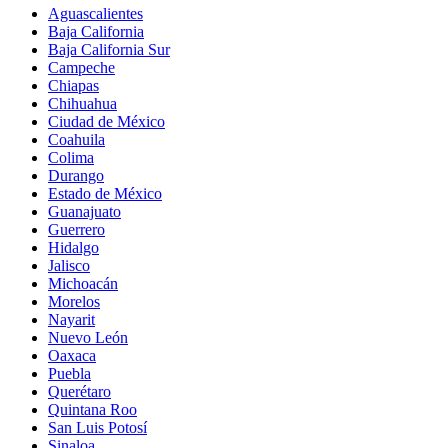
Aguascalientes
Baja California
Baja California Sur
Campeche
Chiapas
Chihuahua
Ciudad de México
Coahuila
Colima
Durango
Estado de México
Guanajuato
Guerrero
Hidalgo
Jalisco
Michoacán
Morelos
Nayarit
Nuevo León
Oaxaca
Puebla
Querétaro
Quintana Roo
San Luis Potosí
Sinaloa