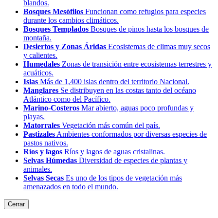
blandos.
Bosques Mesófilos
Funcionan como refugios para especies
durante los cambios climáticos.
Bosques Templados
Bosques de pinos hasta los bosques de
montaña.
Desiertos y Zonas Áridas
Ecosistemas de climas muy secos
y calientes.
Humedales
Zonas de transición entre ecosistemas terrestres y
acuáticos.
Islas
Más de 1,400 islas dentro del territorio Nacional.
Manglares
Se distribuyen en las costas tanto del océano
Atlántico como del Pacífico.
Marino-Costeros
Mar abierto, aguas poco profundas y
playas.
Matorrales
Vegetación más común del país.
Pastizales
Ambientes conformados por diversas especies de
pastos nativos.
Ríos y lagos
Ríos y lagos de aguas cristalinas.
Selvas Húmedas
Diversidad de especies de plantas y
animales.
Selvas Secas
Es uno de los tipos de vegetación más
amenazados en todo el mundo.
Cerrar