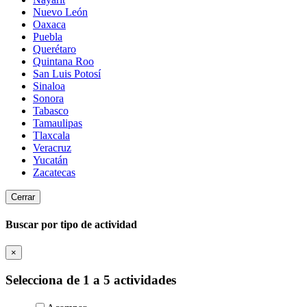
Nuevo León
Oaxaca
Puebla
Querétaro
Quintana Roo
San Luis Potosí
Sinaloa
Sonora
Tabasco
Tamaulipas
Tlaxcala
Veracruz
Yucatán
Zacatecas
Cerrar
Buscar por tipo de actividad
×
Selecciona de 1 a 5 actividades