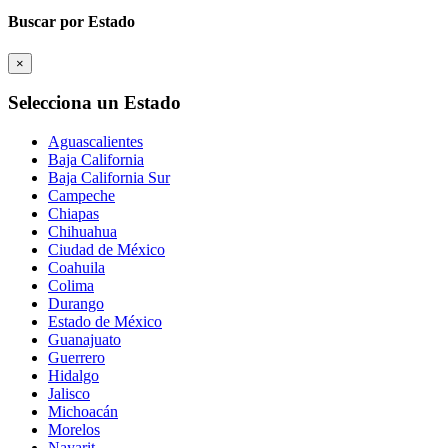
Buscar por Estado
×
Selecciona un Estado
Aguascalientes
Baja California
Baja California Sur
Campeche
Chiapas
Chihuahua
Ciudad de México
Coahuila
Colima
Durango
Estado de México
Guanajuato
Guerrero
Hidalgo
Jalisco
Michoacán
Morelos
Nayarit