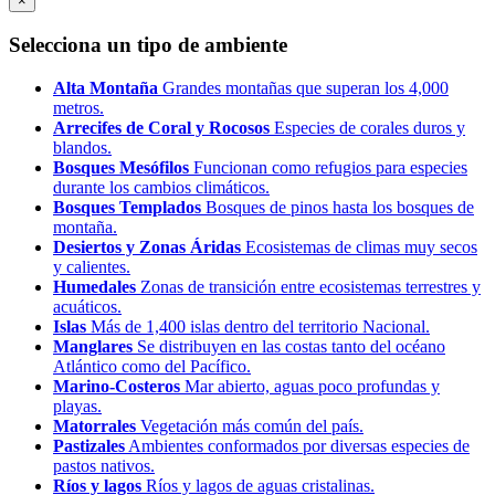
×
Selecciona un tipo de ambiente
Alta Montaña
Grandes montañas que superan los 4,000
metros.
Arrecifes de Coral y Rocosos
Especies de corales duros y
blandos.
Bosques Mesófilos
Funcionan como refugios para especies
durante los cambios climáticos.
Bosques Templados
Bosques de pinos hasta los bosques de
montaña.
Desiertos y Zonas Áridas
Ecosistemas de climas muy secos
y calientes.
Humedales
Zonas de transición entre ecosistemas terrestres y
acuáticos.
Islas
Más de 1,400 islas dentro del territorio Nacional.
Manglares
Se distribuyen en las costas tanto del océano
Atlántico como del Pacífico.
Marino-Costeros
Mar abierto, aguas poco profundas y
playas.
Matorrales
Vegetación más común del país.
Pastizales
Ambientes conformados por diversas especies de
pastos nativos.
Ríos y lagos
Ríos y lagos de aguas cristalinas.