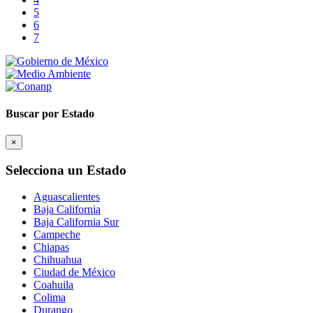
5
6
7
Buscar por Estado
×
Selecciona un Estado
Aguascalientes
Baja California
Baja California Sur
Campeche
Chiapas
Chihuahua
Ciudad de México
Coahuila
Colima
Durango