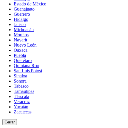
Estado de México
Guanajuato
Guerrero
Hidalgo
Jalisco
Michoacán
Morelos
Nayarit
Nuevo León
Oaxaca
Puebla
Querétaro
Quintana Roo
San Luis Potosí
Sinaloa
Sonora
Tabasco
Tamaulipas
Tlaxcala
Veracruz
Yucatán
Zacatecas
Cerrar