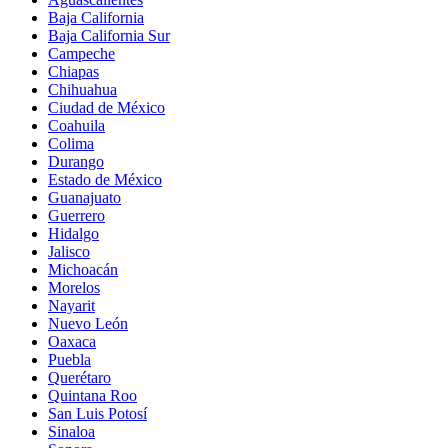
Baja California
Baja California Sur
Campeche
Chiapas
Chihuahua
Ciudad de México
Coahuila
Colima
Durango
Estado de México
Guanajuato
Guerrero
Hidalgo
Jalisco
Michoacán
Morelos
Nayarit
Nuevo León
Oaxaca
Puebla
Querétaro
Quintana Roo
San Luis Potosí
Sinaloa