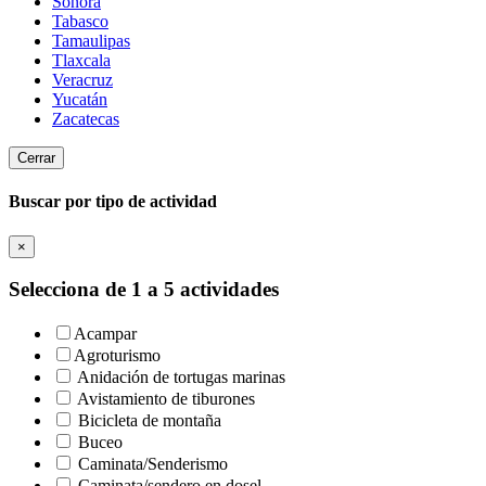
Sonora
Tabasco
Tamaulipas
Tlaxcala
Veracruz
Yucatán
Zacatecas
Cerrar
Buscar por tipo de actividad
×
Selecciona de 1 a 5 actividades
Acampar
Agroturismo
Anidación de tortugas marinas
Avistamiento de tiburones
Bicicleta de montaña
Buceo
Caminata/Senderismo
Caminata/sendero en dosel