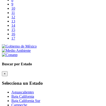
9
10
11
12
13
14
15
16
17
Buscar por Estado
×
Selecciona un Estado
Aguascalientes
Baja California
Baja California Sur
Campeche