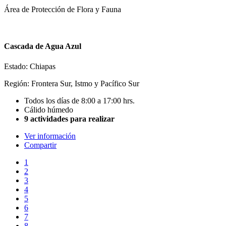
Área de Protección de Flora y Fauna
Cascada de Agua Azul
Estado: Chiapas
Región: Frontera Sur, Istmo y Pacífico Sur
Todos los días de 8:00 a 17:00 hrs.
Cálido húmedo
9 actividades para realizar
Ver información
Compartir
1
2
3
4
5
6
7
8