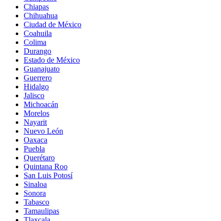
Chiapas
Chihuahua
Ciudad de México
Coahuila
Colima
Durango
Estado de México
Guanajuato
Guerrero
Hidalgo
Jalisco
Michoacán
Morelos
Nayarit
Nuevo León
Oaxaca
Puebla
Querétaro
Quintana Roo
San Luis Potosí
Sinaloa
Sonora
Tabasco
Tamaulipas
Tlaxcala