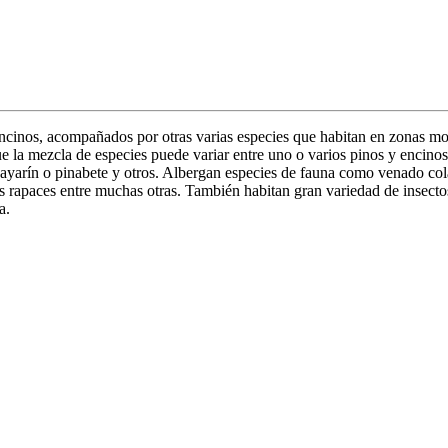
inos, acompañados por otras varias especies que habitan en zonas mon
ue la mezcla de especies puede variar entre uno o varios pinos y encino
ayarín o pinabete y otros. Albergan especies de fauna como venado cola 
ves rapaces entre muchas otras. También habitan gran variedad de insect
a.