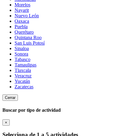
Morelos
Nayarit
Nuevo León
Oaxaca
Puebla
Querétaro
Quintana Roo
San Luis Potosí
Sinaloa
Sonora
Tabasco
Tamaulipas
Tlaxcala
Veracruz
Yucatán
Zacatecas
Cerrar
Buscar por tipo de actividad
×
Selecciona de 1 a 5 actividades