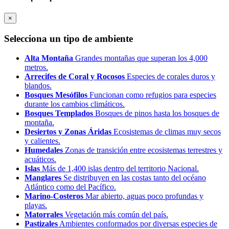
×
Selecciona un tipo de ambiente
Alta Montaña
Grandes montañas que superan los 4,000
metros.
Arrecifes de Coral y Rocosos
Especies de corales duros y
blandos.
Bosques Mesófilos
Funcionan como refugios para especies
durante los cambios climáticos.
Bosques Templados
Bosques de pinos hasta los bosques de
montaña.
Desiertos y Zonas Áridas
Ecosistemas de climas muy secos
y calientes.
Humedales
Zonas de transición entre ecosistemas terrestres y
acuáticos.
Islas
Más de 1,400 islas dentro del territorio Nacional.
Manglares
Se distribuyen en las costas tanto del océano
Atlántico como del Pacífico.
Marino-Costeros
Mar abierto, aguas poco profundas y
playas.
Matorrales
Vegetación más común del país.
Pastizales
Ambientes conformados por diversas especies de