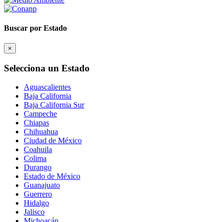
Buscar por Estado
×
Selecciona un Estado
Aguascalientes
Baja California
Baja California Sur
Campeche
Chiapas
Chihuahua
Ciudad de México
Coahuila
Colima
Durango
Estado de México
Guanajuato
Guerrero
Hidalgo
Jalisco
Michoacán