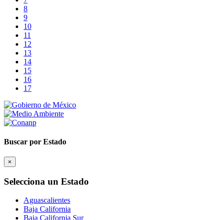
8
9
10
11
12
13
14
15
16
17
Buscar por Estado
×
Selecciona un Estado
Aguascalientes
Baja California
Baja California Sur