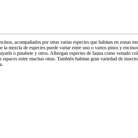
inos, acompañados por otras varias especies que habitan en zonas mon
ue la mezcla de especies puede variar entre uno o varios pinos y encino
ayarín o pinabete y otros. Albergan especies de fauna como venado cola 
ves rapaces entre muchas otras. También habitan gran variedad de insect
a.