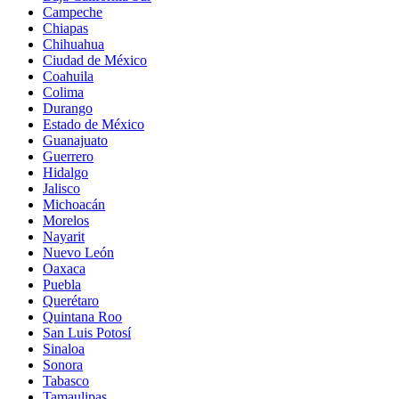
Campeche
Chiapas
Chihuahua
Ciudad de México
Coahuila
Colima
Durango
Estado de México
Guanajuato
Guerrero
Hidalgo
Jalisco
Michoacán
Morelos
Nayarit
Nuevo León
Oaxaca
Puebla
Querétaro
Quintana Roo
San Luis Potosí
Sinaloa
Sonora
Tabasco
Tamaulipas