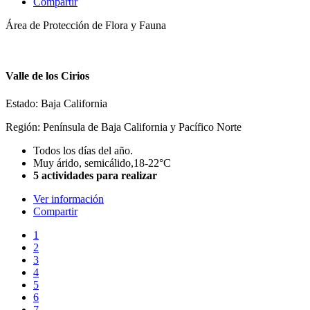
Compartir
Área de Protección de Flora y Fauna
Valle de los Cirios
Estado: Baja California
Región: Península de Baja California y Pacífico Norte
Todos los días del año.
Muy árido, semicálido,18-22°C
5 actividades para realizar
Ver información
Compartir
1
2
3
4
5
6
7