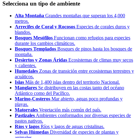
Selecciona un tipo de ambiente
Alta Montaña
Grandes montañas que superan los 4,000
metros.
Arrecifes de Coral y Rocosos
Especies de corales duros y
blandos.
Bosques Mesófilos
Funcionan como refugios para especies
durante los cambios climáticos.
Bosques Templados
Bosques de pinos hasta los bosques de
montaña.
Desiertos y Zonas Áridas
Ecosistemas de climas muy secos
y calientes.
Humedales
Zonas de transición entre ecosistemas terrestres y
acuáticos.
Islas
Más de 1,400 islas dentro del territorio Nacional.
Manglares
Se distribuyen en las costas tanto del océano
Atlántico como del Pacífico.
Marino-Costeros
Mar abierto, aguas poco profundas y
playas.
Matorrales
Vegetación más común del país.
Pastizales
Ambientes conformados por diversas especies de
pastos nativos.
Ríos y lagos
Ríos y lagos de aguas cristalinas.
Selvas Húmedas
Diversidad de especies de plantas y
animales.