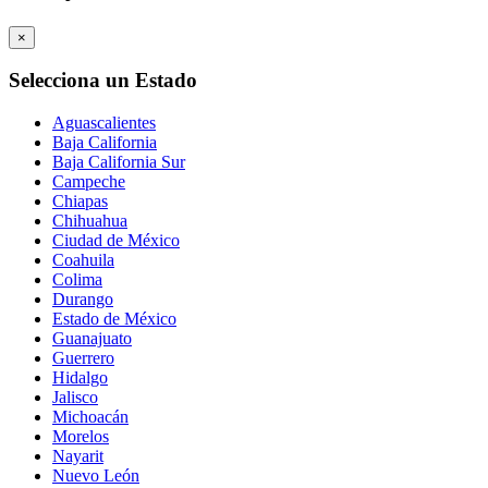
×
Selecciona un Estado
Aguascalientes
Baja California
Baja California Sur
Campeche
Chiapas
Chihuahua
Ciudad de México
Coahuila
Colima
Durango
Estado de México
Guanajuato
Guerrero
Hidalgo
Jalisco
Michoacán
Morelos
Nayarit
Nuevo León