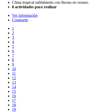
Clima tropical subhúmedo con lluvias en verano.
8 actividades para realizar
Ver información
Compartir
1
2
3
4
5
6
7
8
9
10
11
12
13
14
15
16
17
18
19