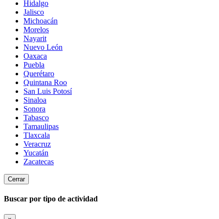
Hidalgo
Jalisco
Michoacán
Morelos
Nayarit
Nuevo León
Oaxaca
Puebla
Querétaro
Quintana Roo
San Luis Potosí
Sinaloa
Sonora
Tabasco
Tamaulipas
Tlaxcala
Veracruz
Yucatán
Zacatecas
Cerrar
Buscar por tipo de actividad