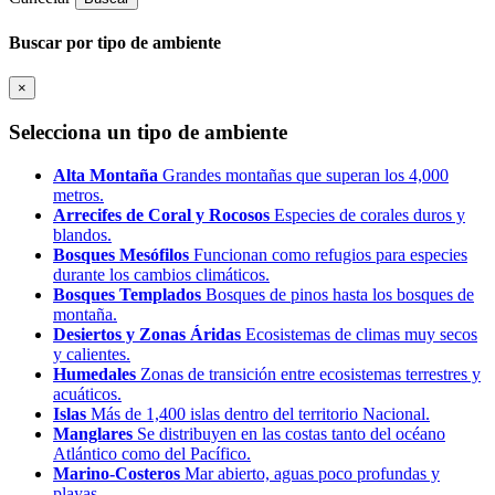
Buscar por tipo de ambiente
×
Selecciona un tipo de ambiente
Alta Montaña
Grandes montañas que superan los 4,000
metros.
Arrecifes de Coral y Rocosos
Especies de corales duros y
blandos.
Bosques Mesófilos
Funcionan como refugios para especies
durante los cambios climáticos.
Bosques Templados
Bosques de pinos hasta los bosques de
montaña.
Desiertos y Zonas Áridas
Ecosistemas de climas muy secos
y calientes.
Humedales
Zonas de transición entre ecosistemas terrestres y
acuáticos.
Islas
Más de 1,400 islas dentro del territorio Nacional.
Manglares
Se distribuyen en las costas tanto del océano
Atlántico como del Pacífico.
Marino-Costeros
Mar abierto, aguas poco profundas y
playas.