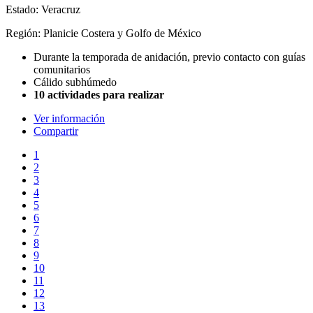
Estado: Veracruz
Región: Planicie Costera y Golfo de México
Durante la temporada de anidación, previo contacto con guías
comunitarios
Cálido subhúmedo
10 actividades para realizar
Ver información
Compartir
1
2
3
4
5
6
7
8
9
10
11
12
13