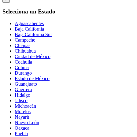
Selecciona un Estado
Aguascalientes
Baja California
Baja California Sur
Campeche
Chiapas
Chihuahua
Ciudad de México
Coahuila
Colima
Durango
Estado de México
Guanajuato
Guerrero
Hidalgo
Jalisco
Michoacán
Morelos
Nayarit
Nuevo León
Oaxaca
Puebla