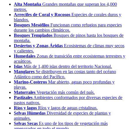
Alta Montaña
Grandes montañas que superan los 4,000
metros.
Arrecifes de Coral y Rocosos
Especies de corales duros y
blandos.
Bosques Mesófilos
Funcionan como refugios para especies
durante los cambios climáticos.
Bosques Templados
Bosques de pinos hasta los bosques de
montaña.
Desiertos y Zonas Áridas
Ecosistemas de climas muy secos
y calientes.
Humedales
Zonas de transición entre ecosistemas terrestres y
acuáticos.
Islas
Más de 1,400 islas dentro del territorio Nacional.
Manglares
Se distribuyen en las costas tanto del océano
Atlántico como del Pacífico.
Marino-Costeros
Mar abierto, aguas poco profundas y
playas.
Matorrales
Vegetación más común del país.
Pastizales
Ambientes conformados por diversas especies de
pastos nativos.
Ríos y lagos
Ríos y lagos de aguas cristalinas.
Selvas Húmedas
Diversidad de especies de plantas y
animales.
Selvas Secas
Es uno de los tipos de vegetación más
amenazados en todo el mundo.