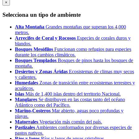
×
Selecciona un tipo de ambiente
Alta Montaña
Grandes montañas que superan los 4,000
metros.
Arrecifes de Coral y Rocosos
Especies de corales duros y
blandos.
Bosques Mesófilos
Funcionan como refugios para especies
durante los cambios climáticos.
Bosques Templados
Bosques de pinos hasta los bosques de
montaña.
Desiertos y Zonas Áridas
Ecosistemas de climas muy secos
y calientes.
Humedales
Zonas de transición entre ecosistemas terrestres y
acuáticos.
Islas
Más de 1,400 islas dentro del territorio Nacional.
Manglares
Se distribuyen en las costas tanto del océano
Atlántico como del Pacífico.
Marino-Costeros
Mar abierto, aguas poco profundas y
playas.
Matorrales
Vegetación más común del país.
Pastizales
Ambientes conformados por diversas especies de
pastos nativos.
Ríos y lagos
Ríos y lagos de aguas cristalinas.