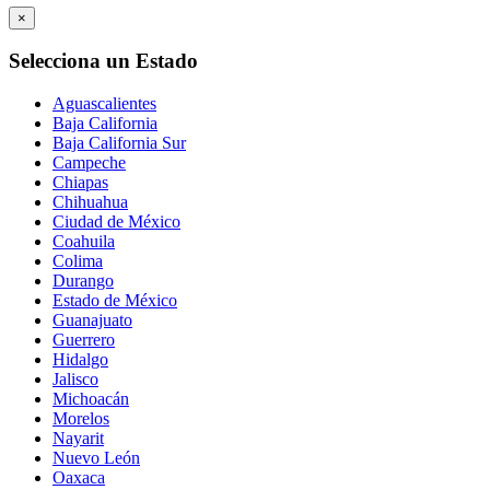
×
Selecciona un Estado
Aguascalientes
Baja California
Baja California Sur
Campeche
Chiapas
Chihuahua
Ciudad de México
Coahuila
Colima
Durango
Estado de México
Guanajuato
Guerrero
Hidalgo
Jalisco
Michoacán
Morelos
Nayarit
Nuevo León
Oaxaca