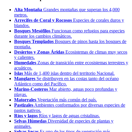
Alta Montaña
Grandes montañas que superan los 4,000
metros.
Arrecifes de Coral y Rocosos
Especies de corales duros y
blandos.
Bosques Mesófilos
Funcionan como refugios para especies
durante los cambios climáticos.
Bosques Templados
Bosques de pinos hasta los bosques de
montaña.
Desiertos y Zonas Áridas
Ecosistemas de climas muy secos
y calientes.
Humedales
Zonas de transición entre ecosistemas terrestres y
acuáticos.
Islas
Más de 1,400 islas dentro del territorio Nacional.
Manglares
Se distribuyen en las costas tanto del océano
Atlántico como del Pacífico.
Marino-Costeros
Mar abierto, aguas poco profundas y
playas.
Matorrales
Vegetación más común del país.
Pastizales
Ambientes conformados por diversas especies de
pastos nativos.
Ríos y lagos
Ríos y lagos de aguas cristalinas.
Selvas Húmedas
Diversidad de especies de plantas y
animales.
Selvas Secas
Es uno de los tipos de vegetación más