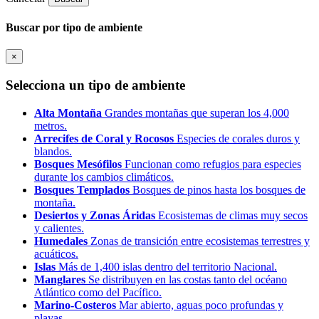
Buscar por tipo de ambiente
×
Selecciona un tipo de ambiente
Alta Montaña
Grandes montañas que superan los 4,000
metros.
Arrecifes de Coral y Rocosos
Especies de corales duros y
blandos.
Bosques Mesófilos
Funcionan como refugios para especies
durante los cambios climáticos.
Bosques Templados
Bosques de pinos hasta los bosques de
montaña.
Desiertos y Zonas Áridas
Ecosistemas de climas muy secos
y calientes.
Humedales
Zonas de transición entre ecosistemas terrestres y
acuáticos.
Islas
Más de 1,400 islas dentro del territorio Nacional.
Manglares
Se distribuyen en las costas tanto del océano
Atlántico como del Pacífico.
Marino-Costeros
Mar abierto, aguas poco profundas y
playas.