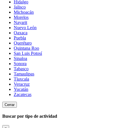
Hidalgo
Jalisco
Michoacán
Morelos
Nayarit
Nuevo León
Oaxaca
Puebla
Querétaro
Quintana Roo
San Luis Potosí
Sinaloa
Sonora
Tabasco
Tamaulipas
Tlaxcala
Veracruz
Yucatán
Zacatecas
Cerrar
Buscar por tipo de actividad