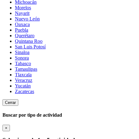
Michoacán
Morelos
Nayarit
Nuevo León
Oaxaca
Puebla
Querétaro
Quintana Roo
San Luis Potosí
Sinaloa
Sonora
Tabasco
Tamaulipas
Tlaxcala
Veracruz
Yucatán
Zacatecas
Cerrar
Buscar por tipo de actividad
×