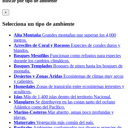
Buscar por tipo de ambiente
×
Selecciona un tipo de ambiente
Alta Montaña
Grandes montañas que superan los 4,000
metros.
Arrecifes de Coral y Rocosos
Especies de corales duros y
blandos.
Bosques Mesófilos
Funcionan como refugios para especies
durante los cambios climáticos.
Bosques Templados
Bosques de pinos hasta los bosques de
montaña.
Desiertos y Zonas Áridas
Ecosistemas de climas muy secos
y calientes.
Humedales
Zonas de transición entre ecosistemas terrestres y
acuáticos.
Islas
Más de 1,400 islas dentro del territorio Nacional.
Manglares
Se distribuyen en las costas tanto del océano
Atlántico como del Pacífico.
Marino-Costeros
Mar abierto, aguas poco profundas y
playas.
Matorrales
Vegetación más común del país.
Pastizales
Ambientes conformados por diversas especies de