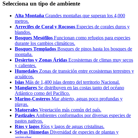
Selecciona un tipo de ambiente
Alta Montaña
Grandes montañas que superan los 4,000
metros.
Arrecifes de Coral y Rocosos
Especies de corales duros y
blandos.
Bosques Mesófilos
Funcionan como refugios para especies
durante los cambios climáticos.
Bosques Templados
Bosques de pinos hasta los bosques de
montaña.
Desiertos y Zonas Áridas
Ecosistemas de climas muy secos
y calientes.
Humedales
Zonas de transición entre ecosistemas terrestres y
acuáticos.
Islas
Más de 1,400 islas dentro del territorio Nacional.
Manglares
Se distribuyen en las costas tanto del océano
Atlántico como del Pacífico.
Marino-Costeros
Mar abierto, aguas poco profundas y
playas.
Matorrales
Vegetación más común del país.
Pastizales
Ambientes conformados por diversas especies de
pastos nativos.
Ríos y lagos
Ríos y lagos de aguas cristalinas.
Selvas Húmedas
Diversidad de especies de plantas y
animales.