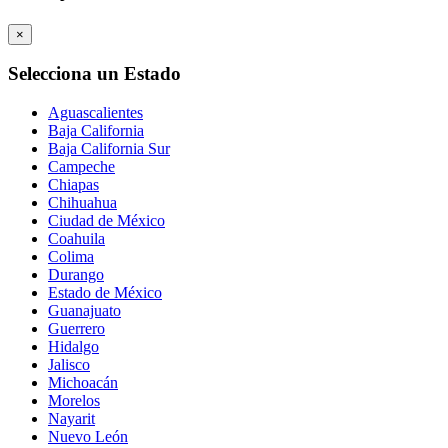
×
Selecciona un Estado
Aguascalientes
Baja California
Baja California Sur
Campeche
Chiapas
Chihuahua
Ciudad de México
Coahuila
Colima
Durango
Estado de México
Guanajuato
Guerrero
Hidalgo
Jalisco
Michoacán
Morelos
Nayarit
Nuevo León