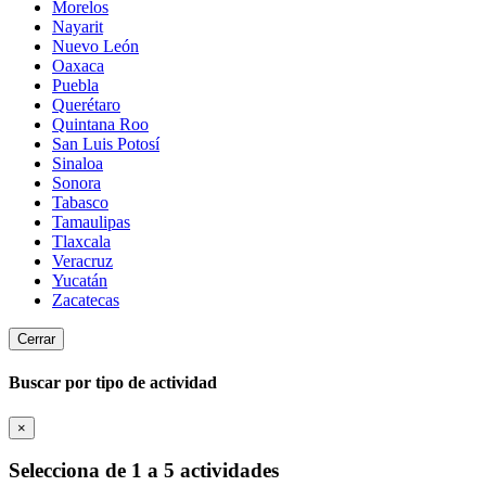
Morelos
Nayarit
Nuevo León
Oaxaca
Puebla
Querétaro
Quintana Roo
San Luis Potosí
Sinaloa
Sonora
Tabasco
Tamaulipas
Tlaxcala
Veracruz
Yucatán
Zacatecas
Cerrar
Buscar por tipo de actividad
×
Selecciona de 1 a 5 actividades