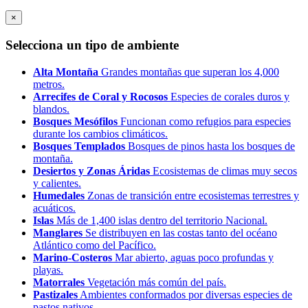
×
Selecciona un tipo de ambiente
Alta Montaña
Grandes montañas que superan los 4,000
metros.
Arrecifes de Coral y Rocosos
Especies de corales duros y
blandos.
Bosques Mesófilos
Funcionan como refugios para especies
durante los cambios climáticos.
Bosques Templados
Bosques de pinos hasta los bosques de
montaña.
Desiertos y Zonas Áridas
Ecosistemas de climas muy secos
y calientes.
Humedales
Zonas de transición entre ecosistemas terrestres y
acuáticos.
Islas
Más de 1,400 islas dentro del territorio Nacional.
Manglares
Se distribuyen en las costas tanto del océano
Atlántico como del Pacífico.
Marino-Costeros
Mar abierto, aguas poco profundas y
playas.
Matorrales
Vegetación más común del país.
Pastizales
Ambientes conformados por diversas especies de
pastos nativos.