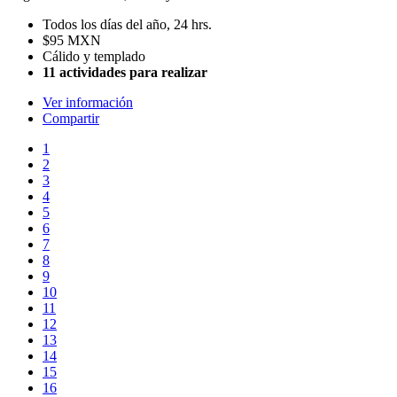
Todos los días del año, 24 hrs.
$95 MXN
Cálido y templado
11 actividades para realizar
Ver información
Compartir
1
2
3
4
5
6
7
8
9
10
11
12
13
14
15
16