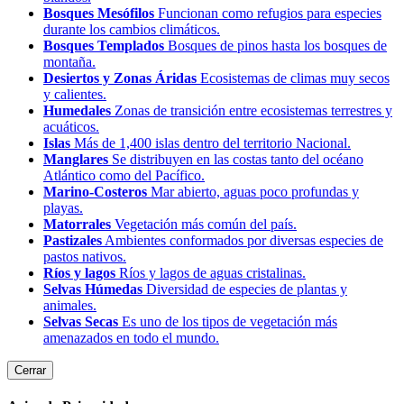
Bosques Mesófilos
Funcionan como refugios para especies
durante los cambios climáticos.
Bosques Templados
Bosques de pinos hasta los bosques de
montaña.
Desiertos y Zonas Áridas
Ecosistemas de climas muy secos
y calientes.
Humedales
Zonas de transición entre ecosistemas terrestres y
acuáticos.
Islas
Más de 1,400 islas dentro del territorio Nacional.
Manglares
Se distribuyen en las costas tanto del océano
Atlántico como del Pacífico.
Marino-Costeros
Mar abierto, aguas poco profundas y
playas.
Matorrales
Vegetación más común del país.
Pastizales
Ambientes conformados por diversas especies de
pastos nativos.
Ríos y lagos
Ríos y lagos de aguas cristalinas.
Selvas Húmedas
Diversidad de especies de plantas y
animales.
Selvas Secas
Es uno de los tipos de vegetación más
amenazados en todo el mundo.
Cerrar