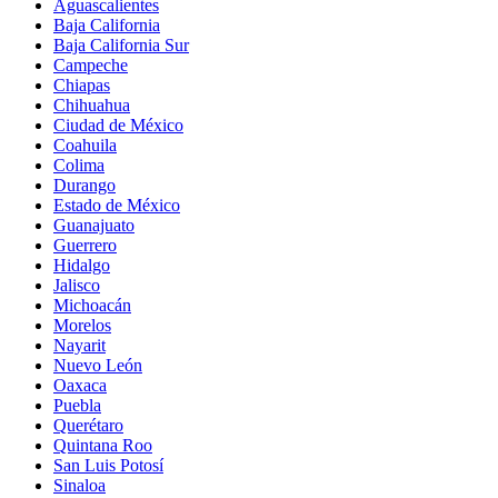
Aguascalientes
Baja California
Baja California Sur
Campeche
Chiapas
Chihuahua
Ciudad de México
Coahuila
Colima
Durango
Estado de México
Guanajuato
Guerrero
Hidalgo
Jalisco
Michoacán
Morelos
Nayarit
Nuevo León
Oaxaca
Puebla
Querétaro
Quintana Roo
San Luis Potosí
Sinaloa