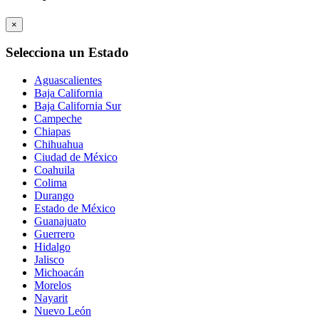
×
Selecciona un Estado
Aguascalientes
Baja California
Baja California Sur
Campeche
Chiapas
Chihuahua
Ciudad de México
Coahuila
Colima
Durango
Estado de México
Guanajuato
Guerrero
Hidalgo
Jalisco
Michoacán
Morelos
Nayarit
Nuevo León