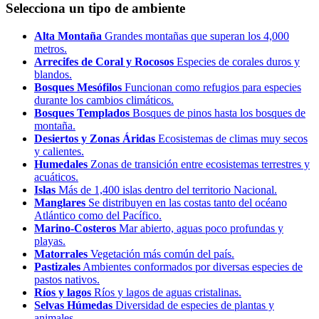
Selecciona un tipo de ambiente
Alta Montaña
Grandes montañas que superan los 4,000
metros.
Arrecifes de Coral y Rocosos
Especies de corales duros y
blandos.
Bosques Mesófilos
Funcionan como refugios para especies
durante los cambios climáticos.
Bosques Templados
Bosques de pinos hasta los bosques de
montaña.
Desiertos y Zonas Áridas
Ecosistemas de climas muy secos
y calientes.
Humedales
Zonas de transición entre ecosistemas terrestres y
acuáticos.
Islas
Más de 1,400 islas dentro del territorio Nacional.
Manglares
Se distribuyen en las costas tanto del océano
Atlántico como del Pacífico.
Marino-Costeros
Mar abierto, aguas poco profundas y
playas.
Matorrales
Vegetación más común del país.
Pastizales
Ambientes conformados por diversas especies de
pastos nativos.
Ríos y lagos
Ríos y lagos de aguas cristalinas.
Selvas Húmedas
Diversidad de especies de plantas y
animales.