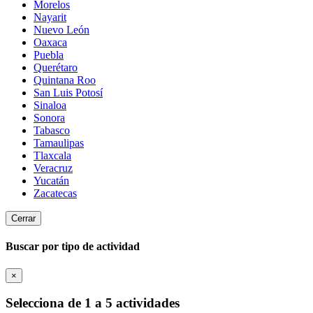
Morelos
Nayarit
Nuevo León
Oaxaca
Puebla
Querétaro
Quintana Roo
San Luis Potosí
Sinaloa
Sonora
Tabasco
Tamaulipas
Tlaxcala
Veracruz
Yucatán
Zacatecas
Cerrar
Buscar por tipo de actividad
×
Selecciona de 1 a 5 actividades