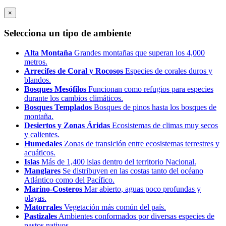
×
Selecciona un tipo de ambiente
Alta Montaña
Grandes montañas que superan los 4,000
metros.
Arrecifes de Coral y Rocosos
Especies de corales duros y
blandos.
Bosques Mesófilos
Funcionan como refugios para especies
durante los cambios climáticos.
Bosques Templados
Bosques de pinos hasta los bosques de
montaña.
Desiertos y Zonas Áridas
Ecosistemas de climas muy secos
y calientes.
Humedales
Zonas de transición entre ecosistemas terrestres y
acuáticos.
Islas
Más de 1,400 islas dentro del territorio Nacional.
Manglares
Se distribuyen en las costas tanto del océano
Atlántico como del Pacífico.
Marino-Costeros
Mar abierto, aguas poco profundas y
playas.
Matorrales
Vegetación más común del país.
Pastizales
Ambientes conformados por diversas especies de
pastos nativos.