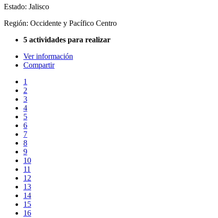
Estado: Jalisco
Región: Occidente y Pacífico Centro
5 actividades para realizar
Ver información
Compartir
1
2
3
4
5
6
7
8
9
10
11
12
13
14
15
16