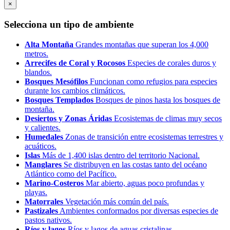
×
Selecciona un tipo de ambiente
Alta Montaña
Grandes montañas que superan los 4,000
metros.
Arrecifes de Coral y Rocosos
Especies de corales duros y
blandos.
Bosques Mesófilos
Funcionan como refugios para especies
durante los cambios climáticos.
Bosques Templados
Bosques de pinos hasta los bosques de
montaña.
Desiertos y Zonas Áridas
Ecosistemas de climas muy secos
y calientes.
Humedales
Zonas de transición entre ecosistemas terrestres y
acuáticos.
Islas
Más de 1,400 islas dentro del territorio Nacional.
Manglares
Se distribuyen en las costas tanto del océano
Atlántico como del Pacífico.
Marino-Costeros
Mar abierto, aguas poco profundas y
playas.
Matorrales
Vegetación más común del país.
Pastizales
Ambientes conformados por diversas especies de
pastos nativos.
Ríos y lagos
Ríos y lagos de aguas cristalinas.