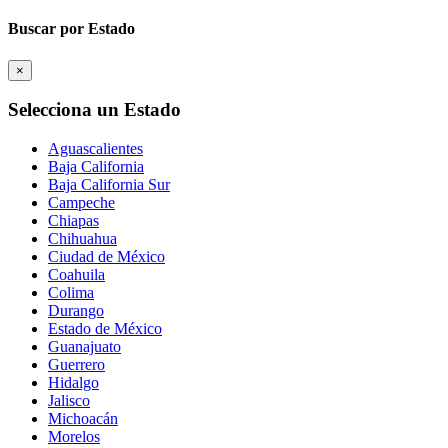
Buscar por Estado
×
Selecciona un Estado
Aguascalientes
Baja California
Baja California Sur
Campeche
Chiapas
Chihuahua
Ciudad de México
Coahuila
Colima
Durango
Estado de México
Guanajuato
Guerrero
Hidalgo
Jalisco
Michoacán
Morelos