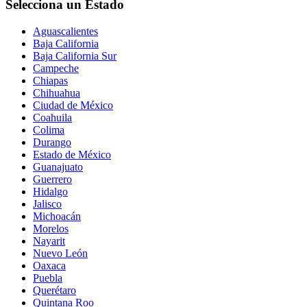
Selecciona un Estado
Aguascalientes
Baja California
Baja California Sur
Campeche
Chiapas
Chihuahua
Ciudad de México
Coahuila
Colima
Durango
Estado de México
Guanajuato
Guerrero
Hidalgo
Jalisco
Michoacán
Morelos
Nayarit
Nuevo León
Oaxaca
Puebla
Querétaro
Quintana Roo