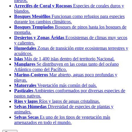
metros.
Arrecifes de Coral y Rocosos
Especies de corales duros y
blandos.
Bosques Mesófilos
Funcionan como refugios para especies
durante los cambios climáticos.
Bosques Templados
Bosques de pinos hasta los bosques de
montaña.
Desiertos y Zonas Áridas
Ecosistemas de climas muy secos
y calientes.
Humedales
Zonas de transición entre ecosistemas terrestres y
acuáticos.
Islas
Más de 1,400 islas dentro del territorio Nacional.
Manglares
Se distribuyen en las costas tanto del océano
Atlántico como del Pacífico.
Marino-Costeros
Mar abierto, aguas poco profundas y
playas.
Matorrales
Vegetación más común del país.
Pastizales
Ambientes conformados por diversas especies de
pastos nativos.
Ríos y lagos
Ríos y lagos de aguas cristalinas.
Selvas Húmedas
Diversidad de especies de plantas y
animales.
Selvas Secas
Es uno de los tipos de vegetación más
amenazados en todo el mundo.